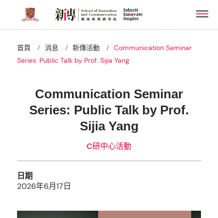
Skip
Men
to
main
content
/
/
/
首頁
消息
新傳活動
Communication Seminar
Series: Public Talk by Prof. Sijia Yang
Communication Seminar
Series: Public Talk by Prof.
Sijia Yang
C研中心活動
日期
2026年6月17日