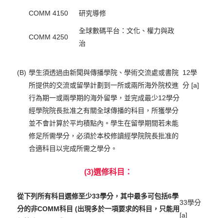
COMM 4150
研究導修
全球數碼平台：文化、權力與政
COMM 4250
治
(B)
學生須透過由新聞與傳播學院、學術交流處或書院
12學
所提供的交流或留學計劃到一所或兩所海外院校進
分 [a]
行為期一或兩學期的海外留學，並完成最少12學分
經學院院長批准之有關全球傳播的科目，所獲學分
並不會計算於平均積點內。學生在留學期間若未能
修足所需學分，必須於本校修讀經學院院長批准的
合適科目以完成所需之學分。
(3)選修科目：
從下列所有科目選修至少33學分，其中最多可包括6學
33學分
分的非COMM科目 (出現多於一項要求的科目，只能用
[a]