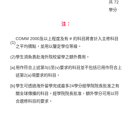
共 72
學分
注：
COMM 2000及以上程度及有 # 的科目將會計入主修科目
(1)
之平均積點，並用以釐定學位等級。
(2)
學生須負責赴海外院校留學之額外費用。
[a]
用作符合上述第3(i)至(v)要求的科目並不包括已用作符合上
述第2(a)項要求的科目。
[b]
學生可透過海外留學完成最多24學分經學院院長批准之有
關全球傳播的科目。經學院院長批准，額外學分可用以符
合選修科目的要求。