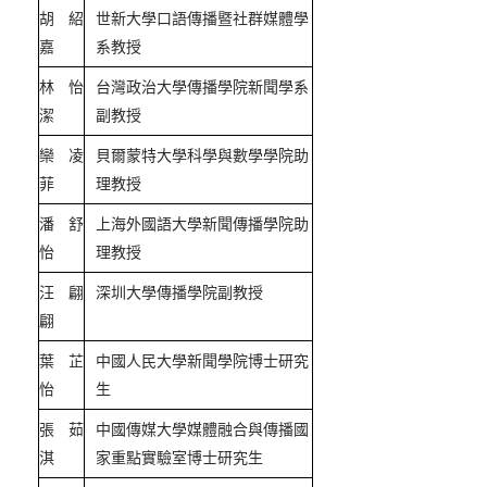
胡紹
世新大學口語傳播暨社群媒體學
嘉
系教授
林怡
台灣政治大學傳播學院新聞學系
潔
副教授
欒凌
貝爾蒙特大學科學與數學學院助
菲
理教授
潘舒
上海外國語大學新聞傳播學院助
怡
理教授
汪翩
深圳大學傳播學院副教授
翩
葉芷
中國人民大學新聞學院博士研究
怡
生
張茹
中國傳媒大學媒體融合與傳播國
淇
家重點實驗室博士研究生