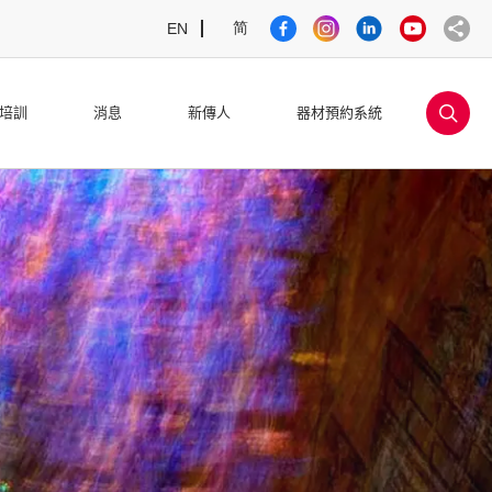
简
EN
sea
培訓
消息
新傳人
器材預約系統