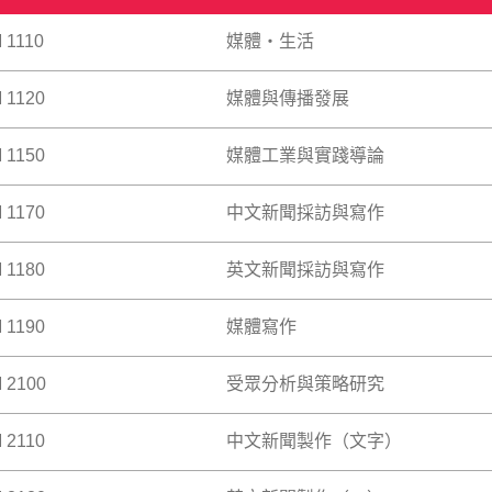
 1110
媒體‧生活
 1120
媒體與傳播發展
無遠弗屆，觸及日常生活的方方面面。報章雜誌、電視電影、流
與新媒體，都滲入社會與政治生態、培育文化想像、演繹個人經
察現代媒體如何在現代人的生活中發揮多種多樣的作用。新聞及傳播學
 1150
媒體工業與實踐導論
在概覽媒體與傳播的發展歷程，探討促成現代媒體興起與演變的
批判性地理解大眾傳播為何會發展成今日的樣貌。此科亦鼓勵學
 >
定位。
 1170
中文新聞採訪與寫作
紀後半期，媒體及傳播行業主要涉及報紙、廣播公司、電影公司
 >
媒體之間的分界線似乎愈來愈模糊，甚至逐漸消失，同時亦出現
習本港、內地以及海外不同媒體工業日新月異的運作實況。課堂
 1180
英文新聞採訪與寫作
悉構思新聞題材、資料搜集、採訪、新聞寫作及特寫之原理與技
徵？有什麼重要趨勢引領媒體行業的轉型？這些轉型對「媒體工
容創作者、廣告業者等，實際是指從事怎樣的工作？在這些不同
 >
型，會為社會、文化及政治層面，帶來什麼深層意義？
 1190
媒體寫作
在讓學生掌握理解媒體及社交媒體生態運作所需的原則和技能。
新的新聞題材和產品，學習內容包括新聞採訪、資料搜集、新聞
性的學術交流團或考察。
 2100
受眾分析與策略研究
供不同形式的寫作訓練，包括新聞採訪與寫作、公關傳訊文體寫
 >
織和發佈訊息的能力，並進一步認識社交網絡媒體的文案寫作和
 2110
中文新聞製作（文字）
為學生深入剖析消費者的內在需求，並會探討如何將其發掘。
了解它們與品牌、類型、競爭和環境之間的關係是市場策略成功