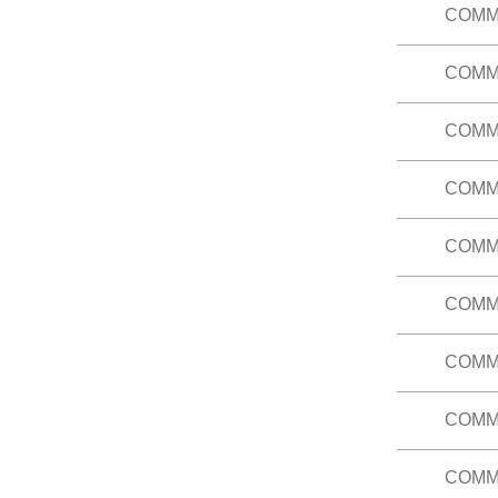
等。
COMM
隨著新媒
課程大綱
要分別在
加難以處
COMM
本科旨在
於危機管
握公關企
公民直接
發展溝通
危機過程
COMM
本科專注
性。(CO
決問題，
透過個案
課程大綱
並運用理
課程大綱
COMM
本科將分
課題，學
課程大綱
化所蘊含
COMM
本科介紹
印象等議題
為關切的
課程大綱
口碑和病
COMM
探討新聞
著整合行
之新聞。（
課程大綱
課程大綱
COMM
本科旨在
響。（已修
課程大綱
COMM
本科介紹
識流行文
課程大綱
COMM
本科旨在