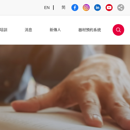
简
EN
sea
培訓
消息
新傳人
器材預約系統