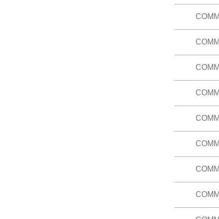
導演、攝
課程大綱
COMM
本科討論
業印刷品
課程大綱
COMM
本科介紹
計道具和
課程大綱
COMM
本科教授
及文化含
體及社會實
COMM
（已修 
課程大綱
影等等。
影及精華
COMM
本科研習
習作及期
參與式文
課程大綱
會運動和
COMM
本科旨在
(COMM
多媒體世
課程大綱
課程大綱
COMM
本科以香
自身在流
的評論。
COMM
教員就其
相同之科