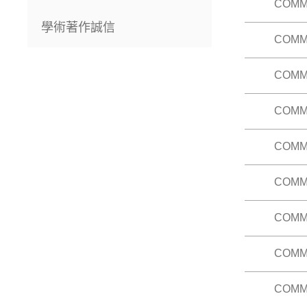
課程大綱
COMM
透過參與
課程大綱
學術著作誠信
COMM
學生把他
體驗式的
課程大綱
COMM
（已修U
治經濟學
視、網絡
COMM
介紹研究
要相關爭
學生並須
點，以及
課程大綱
COMM
本科將透
有一定了
課程大綱
COMM
學生將他
聞調查、
考察。先修
COMM
（已修U
課程大綱
新聞每日
新聞」就
COMM
本科旨在
的真實例
念和策略
外地及香
可行性。(
一些有密
COMM
本科目鼓
個人的新
課程大綱
影以至聲