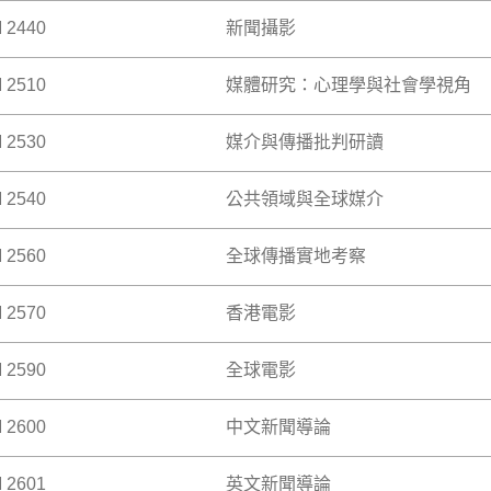
作。
 2440
新聞攝影
為學生提供數碼內容策展和媒體管理的知識、技巧和親身體驗的
 >
。同時，透過組織、策劃和展現學院其他視聽及創意媒體習作，
 >
 2510
媒體研究：心理學與社會學視角
攝影的理論與技術，包括照相機與黑房沖曬的運用、圖片的選擇
OMM2962 之學生不得修讀本科。）
 >
 2530
媒介與傳播批判研讀
理學與社會學的角度全面介紹媒體研究。學生將探討媒體效應、
經濟等多元主題。本科旨在幫助學生理解媒體與個人心理、社
 2540
公共領域與全球媒介
介與傳播的理論出發，旨在探討三個主要問題：首先，傳播專業
意義建構過程中有何角色；最後，廣義而言，社會議題的出現和
涵蓋的來自不同年代和傳統的理論，對我們認識當前媒介與傳播
 2560
全球傳播實地考察
討全球媒介如何塑造公共論述，以及反過來媒體如何被後者塑造
中介作用和媒介如何影響我們對時事的理解。通過對媒介的批判
並將能夠培養他們的個人觀點。
 2570
香港電影
全球傳播課程的重要組成部分。將在課堂上討論的具體議題將會
象或工業的興趣和分析能力。學生將在此科目附設的實地考察中
教師帶隊。
 2590
全球電影
透過歷史文化脈絡及當代處境簡介香港電影。此科內容分成三大
」及「電影評論與香港電影論述」。同學在研習過程中，掌握賞
進而分析香港電影產業與論述生成。同學可以連結自身經歷與電
 2600
中文新聞導論
造成全球電影事業發展出現不平衡的複雜政治、經濟和文化因素
對電影的興趣與知識。
一部分將介紹四種主要的電影類型，其歷史和發展範圍，當中包
三電影，以及蘇聯及納粹時期的宣傳電影等。第二部分將探討影
 2601
英文新聞導論
介紹新聞學的基本概念及業界的實際運作。學生修畢本科後，將