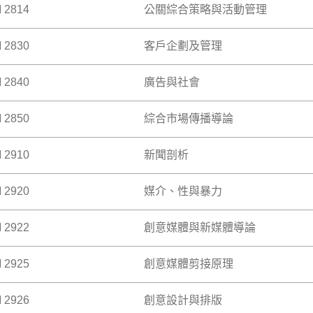
 2814
公關綜合策略與活動管理
體科技的出現，企業和組織開始面臨一些被稱為「網絡媒介危機
 >
於，網絡媒介危機具有密集的交互性、集體性、同時性以及話語
理。然而公共關係實務的一個關鍵功能就是危機管理。 本課程
 2830
客戶企劃及管理
介紹公共關係與活動推廣企劃的綜合策略規劃與執行，強調公共
理的功能主義方法，而第二個層面則從批判的角度看公共關係。
劃的研究、策劃、執行及評估各階段的要點。學生將探討多項重
的互動和共生，讓學生對在這一類危機中可以使用的傳播方法有
、市場整合策略、社交媒體運用，以及人工智能等新興科技。
中組織和利益相關者直接的互動。此外，學生將對於商務背景下
 2840
廣告與社會
廣告業務方面的訓練，包括行業中極為重要的「客戶企劃及管理
MM2813與UGEC2636列為雙重編號科目。已修UGEC2636之
包括策略企劃、執行、監管和評估。
研究、課堂練習、模擬活動或實際客戶項目，學生將學習如何在
 >
論與實務知識，制定有效的企劃方案。
 >
 2850
綜合市場傳播導論
析現實生活中的案例，以理解廣告對日常生活不同方面的影響。
生將研究廣告如何操控媒介和信息，從而影響消費者的消費選擇
 >
的價值及其變化。本科將協助學生分辨真正的現實和媒介化的現
 2910
新聞剖析
以價值為基礎，消費者/顧客為中心的整合行銷傳播方法。學生將
。（UGEC2637與COMM2840列為雙重編號科目。已修 UGE
品牌整合經驗，使用到的宣傳工具包括廣告、公關、促銷活動、
 >
毒式行銷。本科還特別關注整合行銷傳播的效益及其量度方法。
 2920
媒介、性與暴力
社會學理論與方法，以認識新聞之製作過程及其對新聞製成品與
銷傳播3.0的趨勢，修讀本科的學生將可以站在這一最新趨勢的前
已修 UGEC2621 之學生不得修讀本科。）
 >
 >
 2922
創意媒體與新媒體導論
探討媒介如何表達暴力、社會衝突、性、性別問題及性別角色，
 UGEC2632 之學生不得修讀本科。）
 >
 2925
創意媒體剪接原理
不同創意媒體、新媒體、媒介藝術和流行文化，旨在使學生瞭解
化創作的技術和商業元素。
 >
 2926
創意設計與排版
透過學習及實踐創意媒體的剪接原理，讓同學全面了解錄像製作