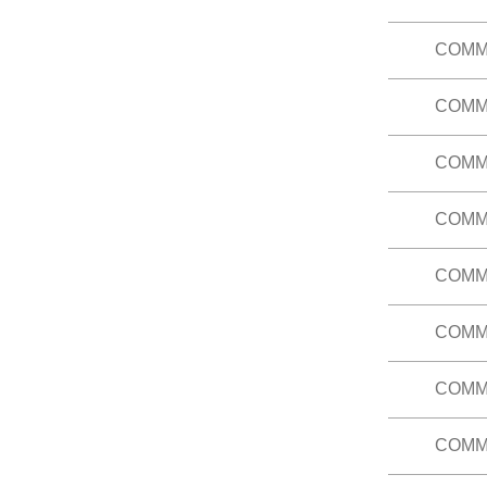
其中包括
的影響，
主要電影
聞寫作的
COMM
本科旨在
課程大綱
的影響，
聞寫作的
COMM
本科介紹
真實性及
課程大綱
COMM
本科旨在
內容，突
COMM
本科介紹
本科以工
培養個人
節目的能
COMM
介紹中文
課程大綱
課程大綱
COMM
介紹英文
COMM
本科旨在
地將訊息
等。
COMM
本科旨在
地將訊息