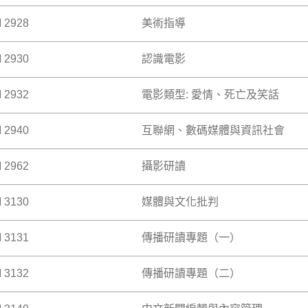
影師和剪接師的角色及功能。
 >
 2928
美術指導
多種流行印刷品的編輯、排版、形象設計、顏色運用等。內容包
、通訊和廣告等。本科著重具體產品和文化創作的日常應用。
 >
 2930
認識電影
美術指導在整個創意錄影製作流程中的角色、策劃和技術等，導
繪畫美術。
 >
 2932
電影類型: 愛情、死亡及笑話
電影語言及不同理論如寫實主義、女性主義、後現代主義，引導
義。學生將接觸不同時代不同國家的經典及當代電影，學習解讀
踐。（UGED2637與COMM2930列為雙重編號科目。已修 UG
 2940
互聯網、數碼媒體與資訊社會
GESC2010 之學生不得修讀本科。）本科集中討論不同種類的
 >
從電影媒介伊始，類型電影便成為主流至今。本科將從文化及經
片段，剖析類型電影之演變及一些著名導演對其之影響。選修本
 2962
攝影研讀
因應互聯網與數碼媒體發展而出現的主要議題。傳播科技日新月
終考試。
化興起，多方面改變了媒體生產和消費模式。通過不同個案分析
 >
監控文化等，學生會掌握、分析及評鑑跟新媒體相關的爭論、
 3130
媒體與文化批判
透過教授基本的攝影技術帶領學生認識視覺圖像學的基本概念 －
2940與UGEC2624列為雙重編號科目。已修UGEC2624之學生
界中所擔任的角色。（已修COMM2440 之學生不得修讀本科。
 >
 >
 3131
傳播研讀專題（一）
港為背景，介紹媒體與文化批判的基本概念。透過探討媒體與文
行文化中的經驗，並培養獨特的觀點。透過一系列有系統的寫作
 3132
傳播研讀專題（二）
所長之傳播研究專題向學生講授及導讀。學生最多可修讀以上專
目一次，每次修讀而獲及格成績者，均可得學分。