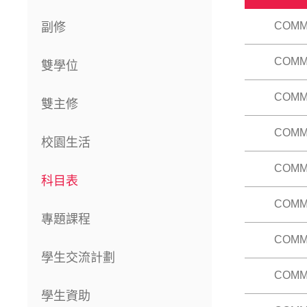
COMM
副修
COMM
現代媒體
雙學位
無論傳統
科旨在考
COMM
本科目旨
雙主修
本科。）
深入且具
課程大綱
的角色與
COMM
在二十世
校園生活
課程大綱
現時不同
令學生熟
COMM
使學生熟
的結構特
科目表
記者、內
課程大綱
行業的轉
COMM
本科目旨
專題課程
轉化為創
動和選擇
COMM
本科目提
課程大綱
採訪、組
學生交流計劃
COMM
本科目會
機，以及
學生資助