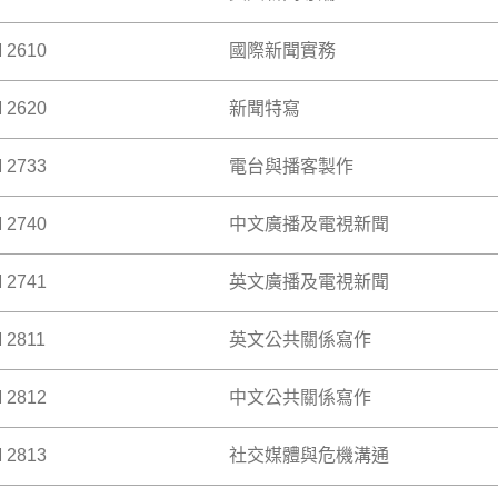
流行類型的選擇，跨國明星的培養及發掘，合拍片製作策略，國
建立對新聞工作的全面認識。本科亦提供實務訓練，讓學生熟習
製作中心所面臨的挑戰。
原則與方法。
 2610
國際新聞實務
介紹新聞學的基本概念及業界的實際運作。學生修畢本科後，將
 >
建立對新聞工作的全面認識。本科亦提供實務訓練，讓學生熟習
原則與方法。
 2620
新聞特寫
本地媒體在製作國際新聞時的原則、技巧及問題，並教授國際新
準確性，讓本地觀眾易於閱讀及理解。
 >
 2733
電台與播客製作
介紹新聞特寫的原則與技巧，涵蓋不同格式與媒介，包括印刷及
破語言與文化的界限，適用於短篇文章或長篇深入報道。
 2740
中文廣播及電視新聞
電台及播客製作的創意與技術層面。透過實踐操作，學生將學習
作坊形式進行，鼓勵學生積極參與寫作練習、同儕評閱及課堂討
風格，並製作具感染力的音訊內容。本科強調故事敘述、聲音設
力。
 2741
英文廣播及電視新聞
廣播、電視與跨平台新聞採訪、寫作、製作與播放之理論與技術
 >
 >
 2811
英文公共關係寫作
廣播、電視與跨平台新聞採訪、寫作、製作與播放之理論與技術
 2812
中文公共關係寫作
訓練有志於公關、市場營銷和傳播領域發展的學生，加強他們在
傳達給公眾。本科涵蓋了公關寫作的主要專案，包括新聞稿、
 2813
社交媒體與危機溝通
訓練有志於公關、市場營銷和傳播領域發展的學生，加強他們在
傳達給公眾。本科涵蓋了公關寫作的主要專案，包括新聞稿、