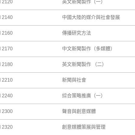
 >
 2120
英文新聞製作（一）
新聞平台《大學線》的製作，培養學生新聞觸覺，磨練他們選題
 >
 2140
中國大陸的媒介與社會發展
們在前一寫作科目中獲得的技能加以應用，透過積極參與學院實
學習模式還包括參加外出活動、戶外拍攝和選擇性的學術交流團
 >
 2160
傳播研究方法
GEC2634之學生不得修讀本科。）本科目以1949年以來中國
與發展傳播學的核心概念。 科目內容涵蓋中國大陸的主要媒介
媒體（互聯網、手機），也包括網上動員、非政府組織與跨國發
 2170
中文新聞製作（多媒體）
傳播過程與效果的方法；自問題的選擇與確定，到研究的全盤設
論，包括政府官員、媒體製作人、教育界、社會運動參與者、國
接受如何閱讀及寫作研究報告的訓練。
它們對公共政策的影響。本科還將引導學生對相關中國時事進行
 >
 2180
英文新聞製作 （二）
過授課及學院實習平台的多媒體製作，培養同學製作新聞故事各
解。本科將教授影像媒體的採訪、寫作及製作，同學會在學期末
 >
 2210
新聞與社會
們在之前科目中學到的知識付諸實踐。他們通過積極參與學院實
深度報道、精確新聞寫作和清晰寫作。這種體驗式學習模式還包
科目：COMM2120 。
 2240
綜合策略推廣（一）
GEC2623之學生不得修讀本科。）本科介紹新聞的特點和運
 >
為我們帶來最新的資訊，協助形成民意，教育年輕的新一代，監
可以讓我們「識社會」。本科將介紹大眾傳播領域中的相關概念
 2300
聲音與創意媒體
引領學生掌握在進行社會或商業議題推廣活動時所涉及的理論、
子會作為個案分析之用。 學生首先可以了解新聞的獨特性質，
，以及分析不同媒體作為推廣工具及溝通平台的特性，並會進一
港興起的新聞媒體，如免費報紙、網上電子報、社會媒體、公民
先修科目：COMM2100)
切關係的行業的關係，如廣告及公關業，從而明白新聞的具體運
 2320
創意媒體策展與管理
勵同學探索及實驗「聲音」的不同面向。科目涵蓋聲音和創意媒
聞使用習慣，也是本科目所關注的。
 >
音裝置。工作坊將提高同學對聲音這種表現方式的認知及敏感度