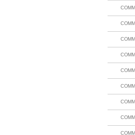
踐聲音習
COMM
本科旨在
課程大綱
編輯內容
課程大綱
COMM
學習新聞
（已修 C
課程大綱
COMM
本科以心
體的政治
力。
COMM
本科從媒
而受眾在
角。本科
COMM
此科目探
爭辯中的
的技能，
COMM
此科目是
球傳播現
一到多名
COMM
本科旨在
電影專題
化角度，
COMM
本科探討
提升同學
本科的第
美洲的第
COMM
本科旨在