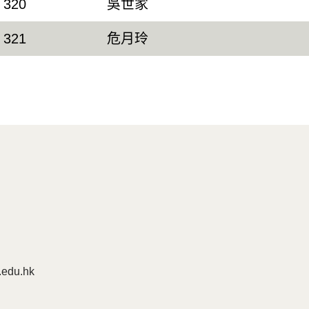
320
吳世家
321
危月玲
edu.hk