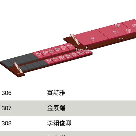
306
賽詩雅
307
金素羅
308
李賴俊卿