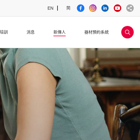
简
EN
sea
培訓
消息
新傳人
器材預約系統