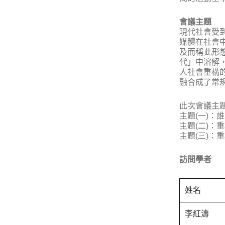
會議主題
現代社會受
媒體在社會中
及而稱此形
代」中溶解
人社會重構
融合成了常
此次會議主
主題(一)：
主題(二)：
主題(三)：
訪問學者
姓名
李紅濤