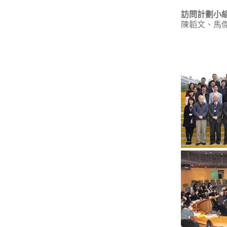
訪問計劃小
陳韜文、馬