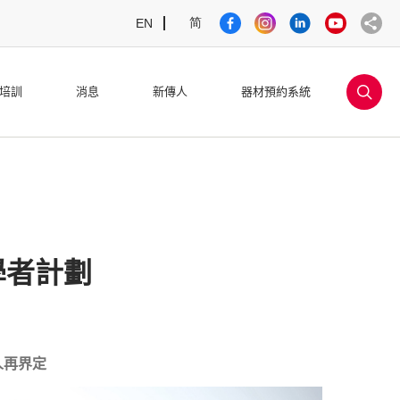
简
EN
sea
培訓
消息
新傳人
器材預約系統
學者計劃
聽人再界定