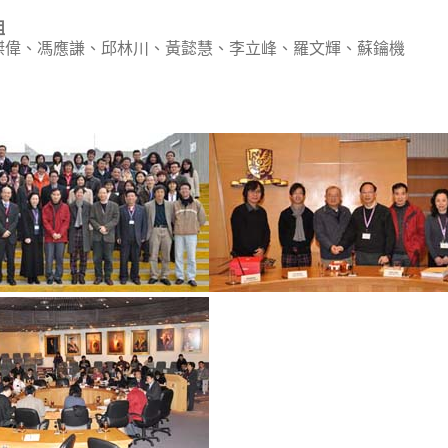
組
傑偉、馮應謙、邱林川、黃懿慧、李立峰、羅文輝、蘇鑰機