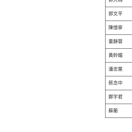
郭文平
陳憶寧
童靜蓉
黃鈴媚
潘忠黨
蔡念中
鄭宇君
蘇蘅