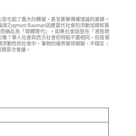
生態也起了重大的轉變，甚至衝擊傳播理論的基礎。
gmunt Bauman因應當代社會的流動加速和普
化而稱此為「媒體現代」。如果社會固態在「液態現
影像？華人社會與西方社會的特點不盡相同，但是華
調流動性的社會中，事物的邊界變得模糊、不穩定，
召開是次會議。