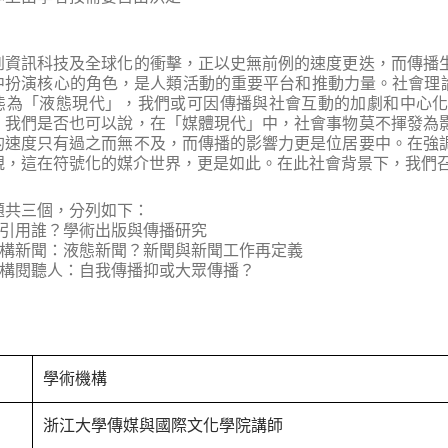
到資訊科技及全球化的衝擊，正以史無前例的速度更迭，而傳播
扮演核心的角色，是人類活動的重要平台和推動力量。社會理論家Zy
態為「液態現代」，我們或可因傳播與社會互動的加劇和中心
，我們是否也可以說，在「媒體現代」中，社會事物莫不揮發為
的速度只有過之而無不及，而傳播的影響力更是位居要中。在強
規，這在符號化的媒介世界，更是如此。在此社會背景下，我們
題共三個，分列如下：
誰引用誰？學術出版與傳播研究
重構新聞：液態新聞？新聞與新聞工作再定義
重構閱聽人：自我傳播抑或大眾傳播？
學術機構
浙江大學傳媒與國際文化學院講師