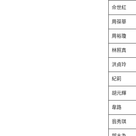
佘世紅
周葆華
周裕瓊
林照真
洪貞玲
紀莉
胡元輝
韋路
翁秀琪
郭大為