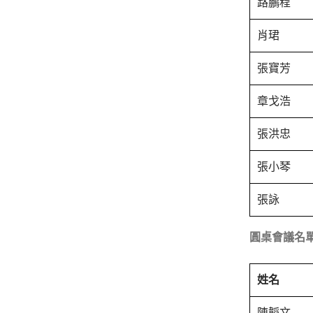
路鵬程
肖珺
張寶芳
章戈浩
張洪忠
張小琴
張詠
圓桌會議名單
姓名
陳韜文