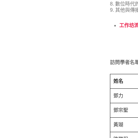
8. 數位時
9. 其他與
工作坊
訪問學者名單
姓名
鄧力
鄧宗聖
黃瑚