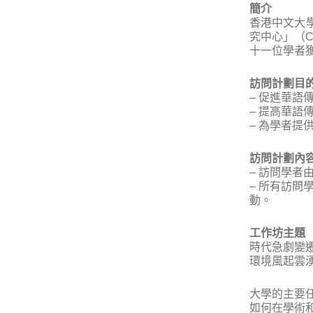
簡介
香港中文大
究中心」（
十一位學者
訪問計劃目
– 促進華語
– 提高華語
– 為學者提
訪問計劃內
– 訪問學者
– 所有訪問
動。
工作坊主題
時代急劇變
環境風起雲
大學的主要
如何在學術