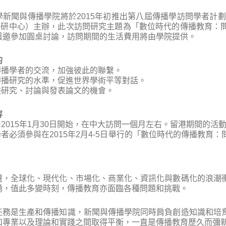
學新聞與傳播學院將於2015年初推出第八屆傳播學訪問學者計劃
C研中心）主辦，此次訪問研究主題為「數位時代的傳播教育：
獲邀參加圓桌討論，訪問期間的生活費用將由學院提供。
的
傳播學者的交流，加強彼此的聯繫。
傳播研究的水準，促進世界學術平等對話。
供研究、討論與發表論文的機會。
容
由2015年1月30日開始，在中大訪問一個月左右。留港期間的
學者必須參與在2015年2月4-5日舉行的「數位時代的傳播教
遷，全球化、現代化、市場化、商業化、資訊化與數碼化的浪潮
湧，值此多變時刻，傳播教育亦面臨各種問題和挑戰。
任務是生產和傳播知識，新聞與傳播學院同時肩負創造知識和培
和專業以及理論和實踐之間取得平衡，一直是傳播教育歷久而彌