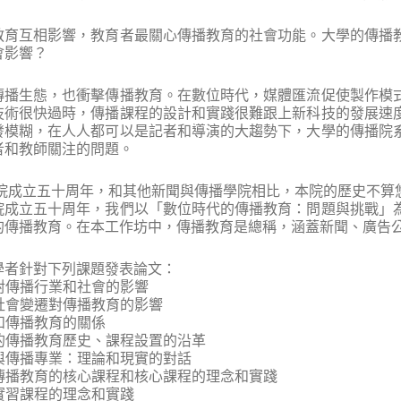
教育互相影響，教育者最關心傳播教育的社會功能。大學的傳播
會影響？
傳播生態，也衝擊傳播教育。在數位時代，媒體匯流促使製作模
技術很快過時，傳播課程的設計和實踐很難跟上新科技的發展速
發模糊，在人人都可以是記者和導演的大趨勢下，大學的傳播院
者和教師關注的問題。
是本院成立五十周年，和其他新聞與傳播學院相比，本院的歷史不
院成立五十周年，我們以「數位時代的傳播教育：問題與挑戰」
的傳播教育。在本工作坊中，傳播教育是總稱，涵蓋新聞、廣告
學者針對下列課題發表論文：
育對傳播行業和社會的影響
及社會變遷對傳播教育的影響
究和傳播教育的關係
會的傳播教育歷史、課程設置的沿革
育與傳播專業：理論和現實的對話
義傳播教育的核心課程和核心課程的理念和實踐
育實習課程的理念和實踐