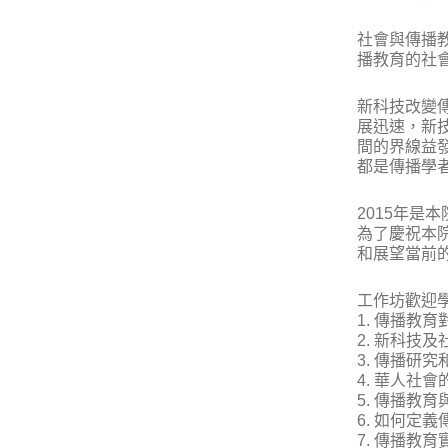
社會與傳播
播教育的社
新科技改變
展迅速，新
間的界線益
都是傳播學
2015年
為了慶祝本
和展望當前
工作坊歡迎
1. 傳播教
2. 新科技
3. 傳播研
4. 華人社
5. 傳播教
6. 如何定
7. 傳播教