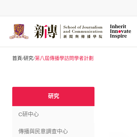
Skip
to
main
content
首頁
研究
第八屆傳播學訪問學者計劃
/
/
研究
C研中心
傳播與民意調查中心