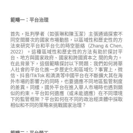
範疇一：平台治理
首先，批判學者（如張琳和陳玉潔）主張通過探索不
同空間層次的國家市場動態，以區域性和歷史性的方
法來研究平台和平台化的時空脈絡（Zhang & Chen,
2022）。這種區域性和歷史性的方法有助於探討平
台、地方與國家政府、國家和跨國資本之 間的角力。
在此背景下，這個範疇探討以下問題：我們如何將華
人社會的平台化進一步歷史化和區域化？事實上，微
信、抖音/TikTok 和滴滴等中國平台在不斷擴大其在海
外市場的影響力的同時，也要適應不同地區監管制度
的差異。同樣，國外平台在進入華人市場時也遇到類
似的約束。平台如何適應（或未能適應）在不同環境
下的監管框架？平台如何在不同的政治經濟體中採取
相似和不同的策略來挑戰國家治理？