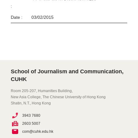
:
Date :
03/02/2015
School of Journalism and Communication,
CUHK
Room 205-207, Humanities Building,
New Asia College, The Chinese University of Hong Kong
Shatin, N.T., Hong Kong
3943 7680
2603 5007
com@cuhk.edu.hk