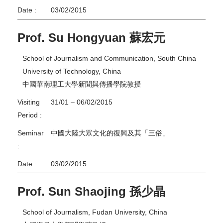
Date :
03/02/2015
Prof. Su Hongyuan 蘇宏元
School of Journalism and Communication, South China
University of Technology, China
中國華南理工大學新聞與傳播學院教授
Visiting
31/01 – 06/02/2015
Period :
Seminar
中國大陸大眾文化的復興及其「三俗」
:
Date :
03/02/2015
Prof. Sun Shaojing 孫少晶
School of Journalism, Fudan University, China