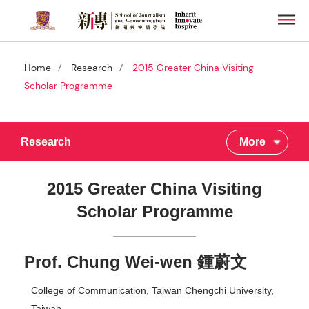
Skip
Men
to
main
content
/
/
Home
Research
2015 Greater China Visiting
Scholar Programme
Research
More
2015 Greater China Visiting
Scholar Programme
Prof. Chung Wei-wen 鍾蔚文
College of Communication, Taiwan Chengchi University,
Taiwan